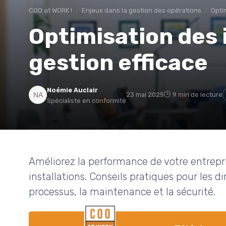
COO at WORK !
Enjeux dans la gestion des opérations
Opti
Optimisation des 
gestion efficace
Noémie Auclair
23 mai 2025
9 min de lecture
Spécialiste en conformité
Améliorez la performance de votre entrepri
installations. Conseils pratiques pour les d
processus, la maintenance et la sécurité.