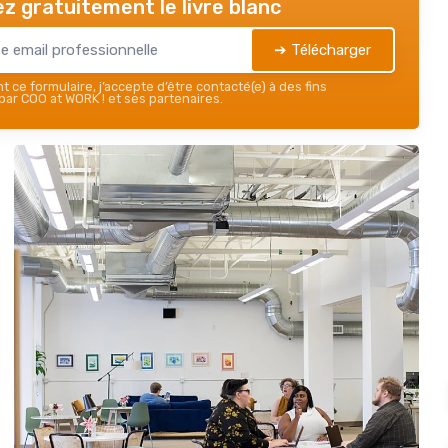
z gratuitement le livre blanc
➔ Télécharger
 ce formulaire, j’accepte d’être contacté(e) à des fins
ar COO at WORK ! et ses partenaires.