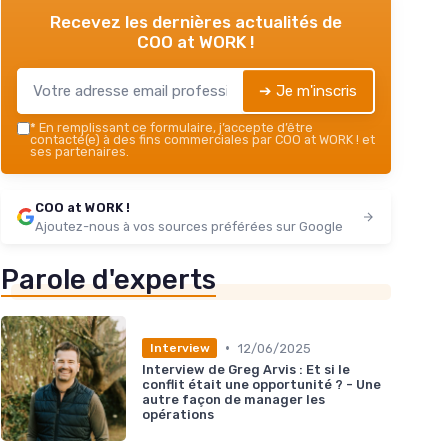
Recevez les dernières actualités de
COO at WORK !
➔ Je m'inscris
*
En remplissant ce formulaire, j’accepte d’être
contacté(e) à des fins commerciales par COO at WORK ! et
ses partenaires.
COO at WORK !
Ajoutez-nous à vos sources préférées sur Google
Parole d'experts
•
12/06/2025
Interview
Interview de Greg Arvis : Et si le
conflit était une opportunité ? - Une
autre façon de manager les
opérations