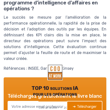
programme d’intelligence d’affaires en
opérations ?
Le succès se mesure par l’amélioration de la
performance opérationnelle, la rapidité de la prise de
décision et l’adoption des outils par les équipes. En
définissant des KPI clairs dès la mise en place, le
directeur des opérations peut suivre l’impact des
solutions d’intelligence. Cette évaluation continue
permet d’ajuster la feuille de route et de maximiser la
valeur créée.
Références : INSEE, Gartner, McKinsey
TOP 10 solutions IA
pour les opérations
Téléchargez gratuitement le livre blanc
➔ Télécharger
COO at WORK ! — 2026