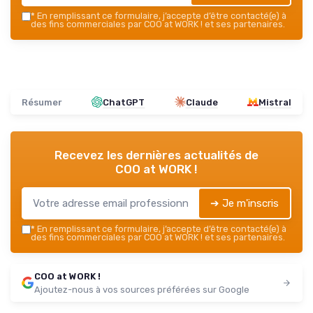
*
En remplissant ce formulaire, j’accepte d’être contacté(e) à
des fins commerciales par COO at WORK ! et ses partenaires.
Résumer
ChatGPT
Claude
Mistral
Recevez les dernières actualités de
COO at WORK !
➔ Je m'inscris
*
En remplissant ce formulaire, j’accepte d’être contacté(e) à
des fins commerciales par COO at WORK ! et ses partenaires.
COO at WORK !
Ajoutez-nous à vos sources préférées sur Google