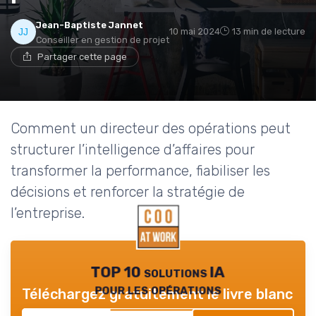
Jean-Baptiste Jannet
10 mai 2024
13 min de lecture
Conseiller en gestion de projet
Partager cette page
Comment un directeur des opérations peut
structurer l’intelligence d’affaires pour
transformer la performance, fiabiliser les
décisions et renforcer la stratégie de
l’entreprise.
TOP 10 solutions IA
pour les opérations
Téléchargez gratuitement le livre blanc