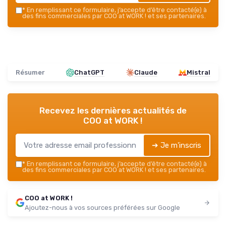
*
En remplissant ce formulaire, j’accepte d’être contacté(e) à
des fins commerciales par COO at WORK ! et ses partenaires.
Résumer
ChatGPT
Claude
Mistral
Recevez les dernières actualités de
COO at WORK !
➔ Je m'inscris
*
En remplissant ce formulaire, j’accepte d’être contacté(e) à
des fins commerciales par COO at WORK ! et ses partenaires.
COO at WORK !
Ajoutez-nous à vos sources préférées sur Google