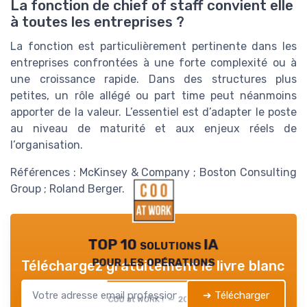
La fonction de chief of staff convient elle
à toutes les entreprises ?
La fonction est particulièrement pertinente dans les
entreprises confrontées à une forte complexité ou à
une croissance rapide. Dans des structures plus
petites, un rôle allégé ou part time peut néanmoins
apporter de la valeur. L’essentiel est d’adapter le poste
au niveau de maturité et aux enjeux réels de
l’organisation.
Références : McKinsey & Company ; Boston Consulting
Group ; Roland Berger.
TOP 10 solutions IA
pour les opérations
Téléchargez gratuitement le livre blanc
➔ Télécharger
COO at WORK ! — 2026