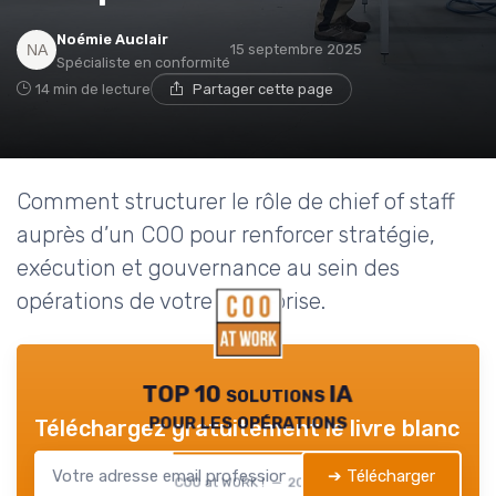
Noémie Auclair
15 septembre 2025
Spécialiste en conformité
14 min de lecture
Partager cette page
Comment structurer le rôle de chief of staff
auprès d’un COO pour renforcer stratégie,
exécution et gouvernance au sein des
opérations de votre entreprise.
TOP 10 solutions IA
pour les opérations
Téléchargez gratuitement le livre blanc
➔ Télécharger
COO at WORK ! — 2026