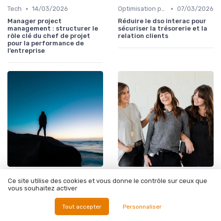
•
•
Tech
14/03/2026
Optimisation processus
07/03/2026
Manager project
Réduire le dso interac pour
management : structurer le
sécuriser la trésorerie et la
rôle clé du chef de projet
relation clients
pour la performance de
l’entreprise
•
•
Optimisation processus
07/03/2026
Tech
07/03/2026
Ce site utilise des cookies et vous donne le contrôle sur ceux que
Structurer un ops system
Piloter un order
vous souhaitez activer
performant pour piloter
management system pour
l’affichage dynamique et les
transformer la gestion des
Tout accepter
Personnaliser
écrans interactifs
commandes