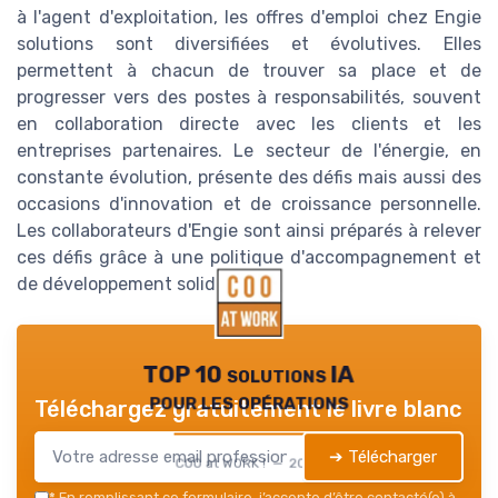
à l'agent d'exploitation, les offres d'emploi chez Engie
solutions sont diversifiées et évolutives. Elles
permettent à chacun de trouver sa place et de
progresser vers des postes à responsabilités, souvent
en collaboration directe avec les clients et les
entreprises partenaires. Le secteur de l'énergie, en
constante évolution, présente des défis mais aussi des
occasions d'innovation et de croissance personnelle.
Les collaborateurs d'Engie sont ainsi préparés à relever
ces défis grâce à une politique d'accompagnement et
de développement solide.
TOP 10 solutions IA
pour les opérations
Téléchargez gratuitement le livre blanc
➔ Télécharger
COO at WORK ! — 2026
*
En remplissant ce formulaire, j’accepte d’être contacté(e) à