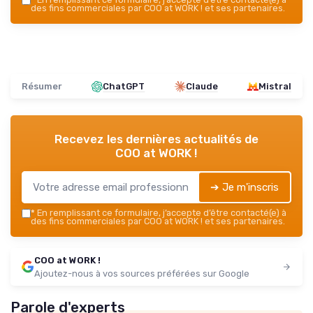
des fins commerciales par COO at WORK ! et ses partenaires.
Résumer
ChatGPT
Claude
Mistral
Recevez les dernières actualités de
COO at WORK !
➔ Je m'inscris
*
En remplissant ce formulaire, j’accepte d’être contacté(e) à
des fins commerciales par COO at WORK ! et ses partenaires.
COO at WORK !
Ajoutez-nous à vos sources préférées sur Google
Parole d'experts