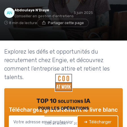
Abdoulaye N'Diaye
5 juin 2025
Conseiller en gestion d'entretiens
8 min de lecture
Partager cette page
Explorez les défis et opportunités du
recrutement chez Engie, et découvrez
comment l'entreprise attire et retient les
talents.
TOP 10 solutions IA
pour les opérations
Téléchargez gratuitement le livre blanc
➔ Télécharger
COO at WORK ! — 2026