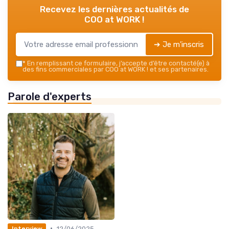
Recevez les dernières actualités de
COO at WORK !
➔ Je m'inscris
*
En remplissant ce formulaire, j’accepte d’être contacté(e) à
des fins commerciales par COO at WORK ! et ses partenaires.
Parole d'experts
•
12/06/2025
Interview