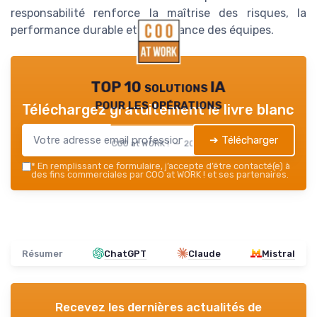
responsabilité renforce la maîtrise des risques, la
performance durable et la confiance des équipes.
TOP 10 solutions IA
pour les opérations
Téléchargez gratuitement le livre blanc
➔ Télécharger
COO at WORK ! — 2026
*
En remplissant ce formulaire, j’accepte d’être contacté(e) à
des fins commerciales par COO at WORK ! et ses partenaires.
Résumer
ChatGPT
Claude
Mistral
Recevez les dernières actualités de