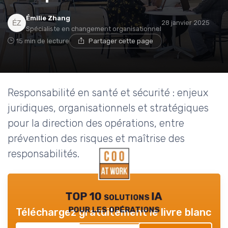
Émilie Zhang
28 janvier 2025
Spécialiste en changement organisationnel
15 min de lecture
Partager cette page
Responsabilité en santé et sécurité : enjeux
juridiques, organisationnels et stratégiques
pour la direction des opérations, entre
prévention des risques et maîtrise des
responsabilités.
TOP 10 solutions IA
pour les opérations
Téléchargez gratuitement le livre blanc