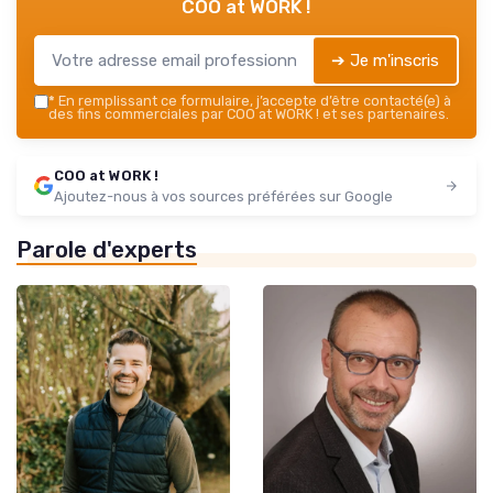
COO at WORK !
➔ Je m'inscris
*
En remplissant ce formulaire, j’accepte d’être contacté(e) à
des fins commerciales par COO at WORK ! et ses partenaires.
COO at WORK !
Ajoutez-nous à vos sources préférées sur Google
Parole d'experts