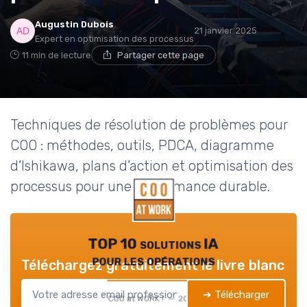
Augustin Dubois
21 janvier 2025
Expert en optimisation des processus
11 min de lecture
Partager cette page
Techniques de résolution de problèmes pour
COO : méthodes, outils, PDCA, diagramme
d’Ishikawa, plans d’action et optimisation des
processus pour une performance durable.
TOP 10 solutions IA
pour les opérations
Téléchargez gratuitement le livre blanc
➔ Télécharger
COO at WORK ! — 2026