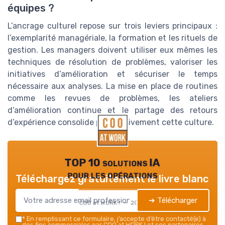
équipes ?
L’ancrage culturel repose sur trois leviers principaux :
l’exemplarité managériale, la formation et les rituels de
gestion. Les managers doivent utiliser eux mêmes les
techniques de résolution de problèmes, valoriser les
initiatives d’amélioration et sécuriser le temps
nécessaire aux analyses. La mise en place de routines
comme les revues de problèmes, les ateliers
d’amélioration continue et le partage des retours
d’expérience consolide progressivement cette culture.
TOP 10 solutions IA
pour les opérations
Téléchargez gratuitement le livre blanc
➔ Télécharger
COO at WORK ! — 2026
*
En remplissant ce formulaire, j’accepte d’être contacté(e) à
des fins commerciales par COO at WORK ! et ses partenaires.