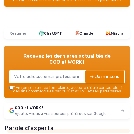
Résumer
ChatGPT
Claude
Mistral
Recevez les dernières actualités de
COO at WORK !
➔ Je m'inscris
*
En remplissant ce formulaire, j’accepte d’être contacté(e) à
des fins commerciales par COO at WORK ! et ses partenaires.
COO at WORK !
Ajoutez-nous à vos sources préférées sur Google
Parole d'experts