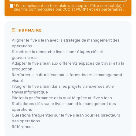
*
En remplissant ce formulaire, j’accepte d’être contacté(e) à
des fins commerciales par COO at WORK ! et ses partenaires.
SOMMAIRE
Aligner le five s lean avec la stratégie de management des
opérations
Structurer la démarche five s lean : étapes clés et
gouvernance
Adapter le five s lean aux différents espaces de travail et à la
production
Renforcer la culture lean par la formation et le management
visuel
Intégrer le five s lean dans les projets transverses et le
travail informatique
Piloter la performance et la qualité grâce au five s lean
Statistiques clés sur le five s lean et le management des
opérations
Questions fréquentes sur le five s lean pour les directeurs
des opérations
Références