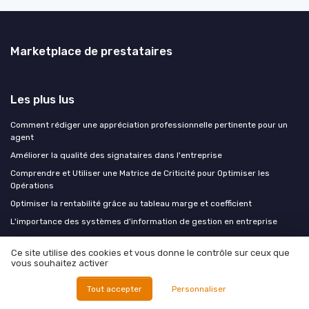
Marketplace de prestataires
Les plus lus
Comment rédiger une appréciation professionnelle pertinente pour un
agent
Améliorer la qualité des signataires dans l'entreprise
Comprendre et Utiliser une Matrice de Criticité pour Optimiser les
Opérations
Optimiser la rentabilité grâce au tableau marge et coefficient
L'importance des systèmes d'information de gestion en entreprise
Ce site utilise des cookies et vous donne le contrôle sur ceux que
Les derniers articles
vous souhaitez activer
Rentrée industrielle : les trois chantiers à arbitrer dès août pour ne pas
Tout accepter
Personnaliser
subir septembre