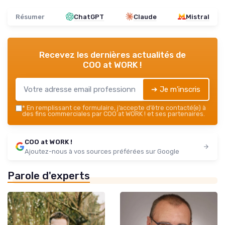
Résumer
ChatGPT
Claude
Mistral
Recevez les dernières actualités de
COO at WORK !
➔ Je m'inscris
*
En remplissant ce formulaire, j’accepte d’être contacté(e) à
des fins commerciales par COO at WORK ! et ses partenaires.
COO at WORK !
Ajoutez-nous à vos sources préférées sur Google
Parole d'experts