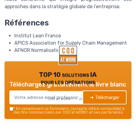
approches dans la stratégie globale de l’entreprise.
Références
Institut Lean France
APICS Association for Supply Chain Management
AFNOR Normalisation
TOP 10 solutions IA
pour les opérations
Téléchargez gratuitement le livre blanc
➔ Télécharger
COO at WORK ! — 2026
*
En remplissant ce formulaire, j’accepte d’être contacté(e) à
des fins commerciales par COO at WORK ! et ses partenaires.