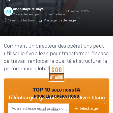
Abdoulaye N'Diaye
21 février 2026
Conseiller en gestion d'entretiens
12 min de lecture
Partager cette page
Comment un directeur des opérations peut
utiliser le five s lean pour transformer l’espace
de travail, renforcer la qualité et structurer la
performance globale.
TOP 10 solutions IA
pour les opérations
Téléchargez gratuitement le livre blanc
➔ Télécharger
COO at WORK ! — 2026