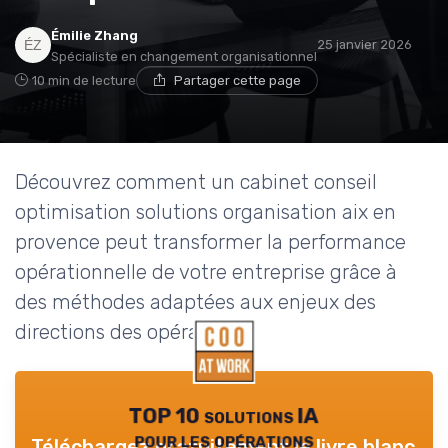
Émilie Zhang
25 janvier 2026
Spécialiste en changement organisationnel
10 min de lecture
Partager cette page
Découvrez comment un cabinet conseil
optimisation solutions organisation aix en
provence peut transformer la performance
opérationnelle de votre entreprise grâce à
des méthodes adaptées aux enjeux des
directions des opérations.
TOP 10 solutions IA
pour les opérations
Téléchargez gratuitement le livre blanc