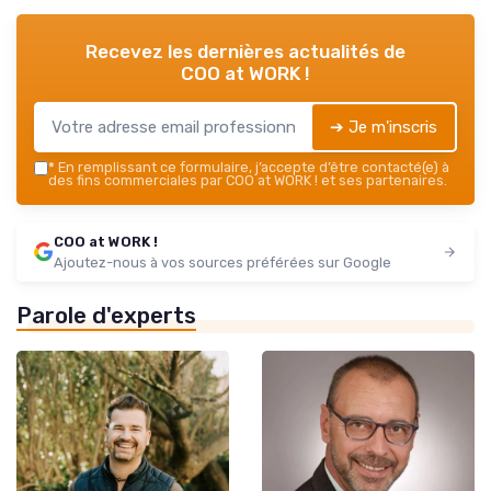
Recevez les dernières actualités de
COO at WORK !
➔ Je m'inscris
*
En remplissant ce formulaire, j’accepte d’être contacté(e) à
des fins commerciales par COO at WORK ! et ses partenaires.
COO at WORK !
Ajoutez-nous à vos sources préférées sur Google
Parole d'experts