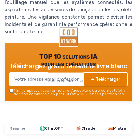
l’outillage manuel que les systèmes connectés, les
aspirateurs, les accessoires de ponçage ou les pistolets
peinture. Une vigilance constante permet d’éviter les
incidents et de garantir la performance opérationnelle
sur le long terme.
TOP 10 solutions IA
pour les opérations
Téléchargez gratuitement le livre blanc
➔ Télécharger
COO at WORK ! — 2026
*
En remplissant ce formulaire, j’accepte d’être contacté(e) à
des fins commerciales par COO at WORK ! et ses partenaires.
Résumer
ChatGPT
Claude
Mistral