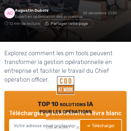
Augustin Dubois
30 décembre 2025
Expert en optimisation des processus
12 min de lecture
Partager cette page
Explorez comment les pm tools peuvent
transformer la gestion opérationnelle en
entreprise et faciliter le travail du Chief
operation officer.
TOP 10 solutions IA
pour les opérations
Téléchargez gratuitement le livre blanc
➔ Télécharger
COO at WORK ! — 2026