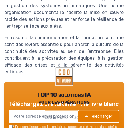
la gestion des systèmes informatiques. Une bonne
organisation documentaire facilite la mise en œuvre
rapide des actions prévues et renforce la résilience de
l’entreprise face aux aléas.
En résumé, la communication et la formation continue
sont des leviers essentiels pour ancrer la culture de la
continuité des activités au sein de l’entreprise. Elles
contribuent à la préparation des équipes, à la gestion
efficace des crises et à la pérennité des activités
critiques.
TOP 10 solutions IA
pour les opérations
Téléchargez gratuitement le livre blanc
➔ Télécharger
COO at WORK ! — 2026
*
En remplissant ce formulaire, j’accepte d’être contacté(e) à