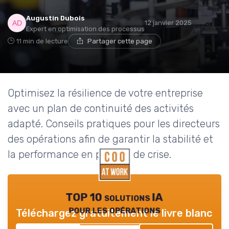
Augustin Dubois
12 janvier 2025
Expert en optimisation des processus
11 min de lecture
Partager cette page
Optimisez la résilience de votre entreprise
avec un plan de continuité des activités
adapté. Conseils pratiques pour les directeurs
des opérations afin de garantir la stabilité et
la performance en période de crise.
TOP 10 solutions IA
pour les opérations
Téléchargez gratuitement le livre blanc