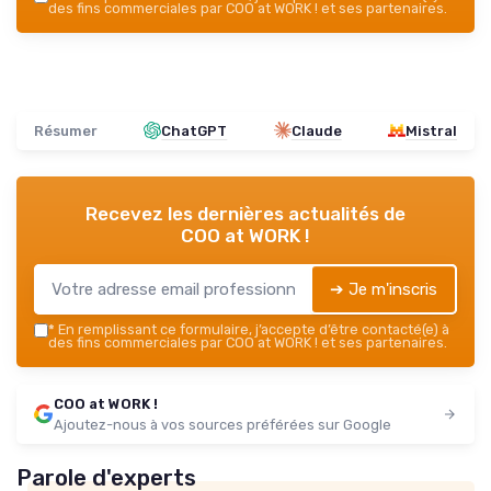
des fins commerciales par COO at WORK ! et ses partenaires.
Résumer
ChatGPT
Claude
Mistral
Recevez les dernières actualités de
COO at WORK !
➔ Je m'inscris
*
En remplissant ce formulaire, j’accepte d’être contacté(e) à
des fins commerciales par COO at WORK ! et ses partenaires.
COO at WORK !
Ajoutez-nous à vos sources préférées sur Google
Parole d'experts