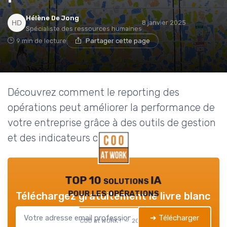
Hélène De Jong
8 janvier 2025
Spécialiste des ressources humaines
9 min de lecture
Partager cette page
Découvrez comment le reporting des
opérations peut améliorer la performance de
votre entreprise grâce à des outils de gestion
et des indicateurs clés.
TOP 10 solutions IA
pour les opérations
Téléchargez gratuitement le livre blanc
➔ Télécharger
COO at WORK ! — 2026