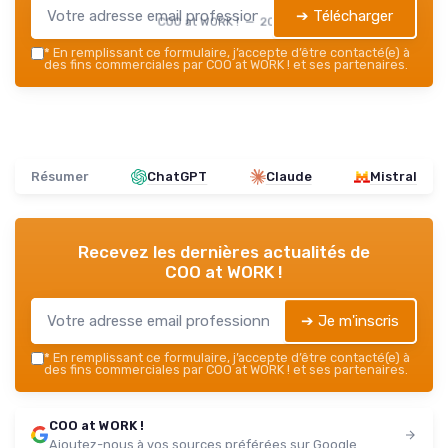
➔ Télécharger
COO at WORK ! — 2026
*
En remplissant ce formulaire, j’accepte d’être contacté(e) à
des fins commerciales par COO at WORK ! et ses partenaires.
Résumer
ChatGPT
Claude
Mistral
Recevez les dernières actualités de
COO at WORK !
➔ Je m'inscris
*
En remplissant ce formulaire, j’accepte d’être contacté(e) à
des fins commerciales par COO at WORK ! et ses partenaires.
COO at WORK !
Ajoutez-nous à vos sources préférées sur Google