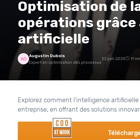
Optimisation de l
opérations grâce à
artificielle
Augustin Dubois
22 juin 2025
11 mi
Expert en optimisation des processus
Explorez comment l’intelligence artificiell
entreprise, en offrant des solutions innova
Télécharge