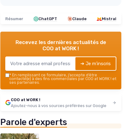
Résumer
ChatGPT
Claude
Mistral
Recevez les dernières actualités de
COO at WORK !
➔ Je m'inscris
*
En remplissant ce formulaire, j’accepte d’être
contacté(e) à des fins commerciales par COO at WORK ! et
ses partenaires.
COO at WORK !
Ajoutez-nous à vos sources préférées sur Google
Parole d'experts