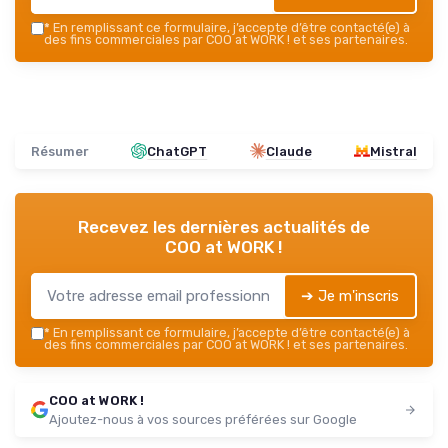
*
En remplissant ce formulaire, j’accepte d’être contacté(e) à
des fins commerciales par COO at WORK ! et ses partenaires.
Résumer
ChatGPT
Claude
Mistral
Recevez les dernières actualités de
COO at WORK !
➔ Je m'inscris
*
En remplissant ce formulaire, j’accepte d’être contacté(e) à
des fins commerciales par COO at WORK ! et ses partenaires.
COO at WORK !
Ajoutez-nous à vos sources préférées sur Google