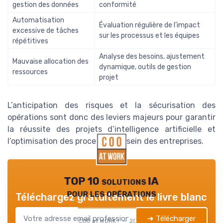
gestion des données
conformité
Automatisation
Évaluation régulière de l’impact
excessive de tâches
sur les processus et les équipes
répétitives
Analyse des besoins, ajustement
Mauvaise allocation des
dynamique, outils de gestion
ressources
projet
L’anticipation des risques et la sécurisation des
opérations sont donc des leviers majeurs pour garantir
la réussite des projets d’intelligence artificielle et
l’optimisation des processus au sein des entreprises.
TOP 10 solutions IA
pour les opérations
Téléchargez gratuitement le livre blanc
➔ Télécharger
COO at WORK ! — 2026