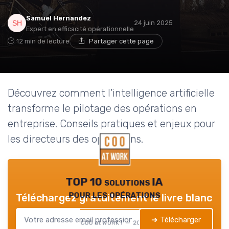
Samuel Hernandez
24 juin 2025
Expert en efficacité opérationnelle
12 min de lecture
Partager cette page
Découvrez comment l’intelligence artificielle
transforme le pilotage des opérations en
entreprise. Conseils pratiques et enjeux pour
les directeurs des opérations.
TOP 10 solutions IA
pour les opérations
Téléchargez gratuitement le livre blanc
➔ Télécharger
COO at WORK ! — 2026