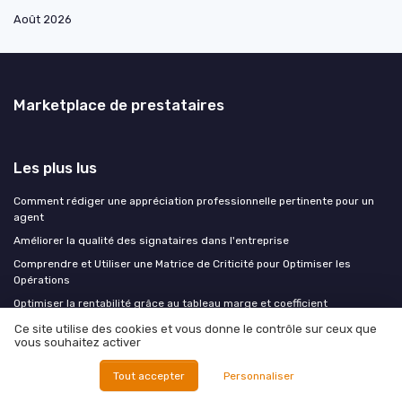
Août 2026
Marketplace de prestataires
Les plus lus
Comment rédiger une appréciation professionnelle pertinente pour un
agent
Améliorer la qualité des signataires dans l'entreprise
Comprendre et Utiliser une Matrice de Criticité pour Optimiser les
Opérations
Optimiser la rentabilité grâce au tableau marge et coefficient
L'importance des systèmes d'information de gestion en entreprise
Ce site utilise des cookies et vous donne le contrôle sur ceux que
vous souhaitez activer
Les derniers articles
Tout accepter
Personnaliser