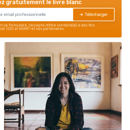
z gratuitement le livre blanc
➔ Télécharger
 ce formulaire, j’accepte d’être contacté(e) à des fins
ar COO at WORK ! et ses partenaires.