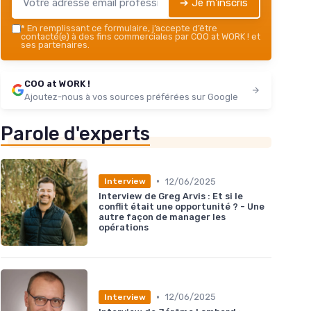
➔ Je m'inscris
*
En remplissant ce formulaire, j’accepte d’être
contacté(e) à des fins commerciales par COO at WORK ! et
ses partenaires.
COO at WORK !
Ajoutez-nous à vos sources préférées sur Google
Parole d'experts
•
12/06/2025
Interview
Interview de Greg Arvis : Et si le
conflit était une opportunité ? - Une
autre façon de manager les
opérations
•
12/06/2025
Interview