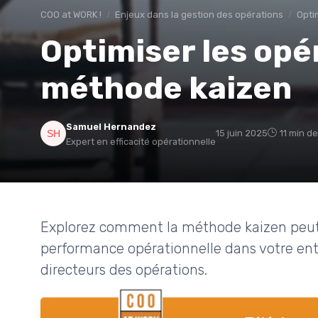
COO at WORK !
Enjeux dans la gestion des opérations
Opti
Optimiser les opé
méthode kaizen
Samuel Hernandez
15 juin 2025
11 min de
Expert en efficacité opérationnelle
Explorez comment la méthode kaizen peut o
performance opérationnelle dans votre ent
directeurs des opérations.