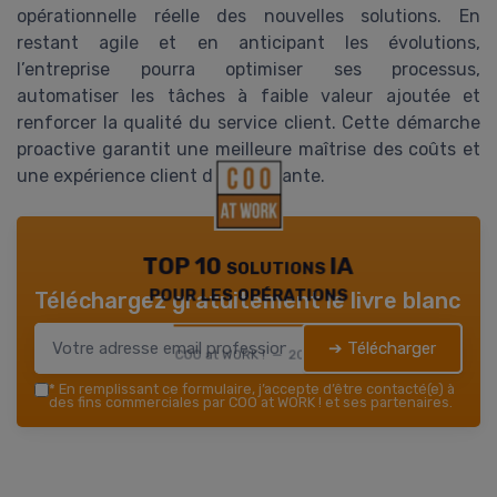
opérationnelle réelle des nouvelles solutions. En
restant agile et en anticipant les évolutions,
l’entreprise pourra optimiser ses processus,
automatiser les tâches à faible valeur ajoutée et
renforcer la qualité du service client. Cette démarche
proactive garantit une meilleure maîtrise des coûts et
une expérience client différenciante.
TOP 10 solutions IA
pour les opérations
Téléchargez gratuitement le livre blanc
➔ Télécharger
COO at WORK ! — 2026
*
En remplissant ce formulaire, j’accepte d’être contacté(e) à
des fins commerciales par COO at WORK ! et ses partenaires.