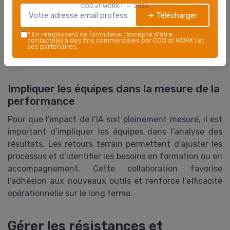
COO at WORK ! — 2026
convient de revoir les systèmes ou d’intégrer de
➔ Télécharger
nouvelles solutions d’intelligence artificielle, comme le
*
En remplissant ce formulaire, j’accepte d’être
traitement du langage naturel. Cette démarche
contacté(e) à des fins commerciales par COO at WORK ! et
ses partenaires.
d’amélioration continue garantit une meilleure gestion
des coûts et une expérience client optimisée.
Impliquer les équipes dans la mesure de la
performance
Pour que l’impact de l’IA soit pleinement mesuré, il est
important d’impliquer les équipes dans l’analyse des
résultats. Les retours terrain permettent d’ajuster les
processus et d’identifier les besoins en formation ou en
accompagnement. Cette collaboration favorise
l’adhésion aux nouveaux outils et renforce l’efficacité
opérationnelle sur le long terme.
Gérer les résistances et