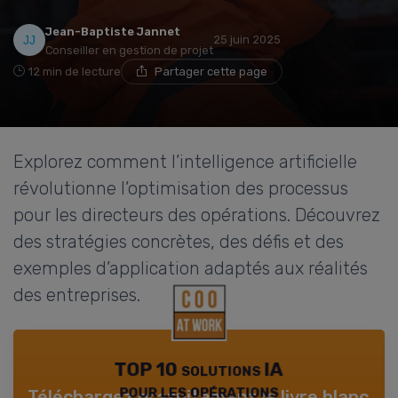
Jean-Baptiste Jannet
25 juin 2025
Conseiller en gestion de projet
12 min de lecture
Partager cette page
Explorez comment l’intelligence artificielle
révolutionne l’optimisation des processus
pour les directeurs des opérations. Découvrez
des stratégies concrètes, des défis et des
exemples d’application adaptés aux réalités
des entreprises.
TOP 10 solutions IA
pour les opérations
Téléchargez gratuitement le livre blanc