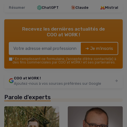
Résumer
ChatGPT
Claude
Mistral
Recevez les dernières actualités de
COO at WORK !
➔ Je m'inscris
*
En remplissant ce formulaire, j’accepte d’être contacté(e) à
des fins commerciales par COO at WORK ! et ses partenaires.
COO at WORK !
Ajoutez-nous à vos sources préférées sur Google
Parole d'experts