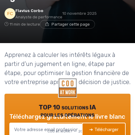
Flavius Corbo
10 novembre 2025
Analyste de performance
11 min de lecture
Partager cette page
Apprenez à calculer les intérêts légaux à
partir d’un jugement en ligne, étape par
étape, pour optimiser la gestion financière de
votre entreprise après une décision de justice.
TOP 10 solutions IA
pour les opérations
Téléchargez gratuitement le livre blanc
➔ Télécharger
COO at WORK ! — 2026