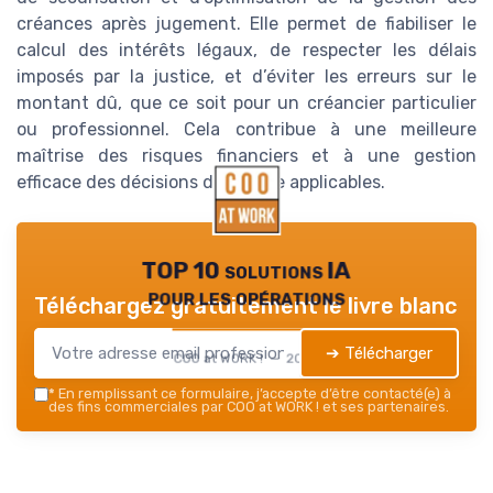
créances après jugement. Elle permet de fiabiliser le
calcul des intérêts légaux, de respecter les délais
imposés par la justice, et d’éviter les erreurs sur le
montant dû, que ce soit pour un créancier particulier
ou professionnel. Cela contribue à une meilleure
maîtrise des risques financiers et à une gestion
efficace des décisions de justice applicables.
TOP 10 solutions IA
pour les opérations
Téléchargez gratuitement le livre blanc
➔ Télécharger
COO at WORK ! — 2026
*
En remplissant ce formulaire, j’accepte d’être contacté(e) à
des fins commerciales par COO at WORK ! et ses partenaires.