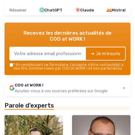
Résumer
ChatGPT
Claude
Mistral
Recevez les dernières actualités de
COO at WORK !
➔ Je m'inscris
*
En remplissant ce formulaire, j’accepte d’être contacté(e) à
des fins commerciales par COO at WORK ! et ses partenaires.
COO at WORK !
Ajoutez-nous à vos sources préférées sur Google
Parole d'experts