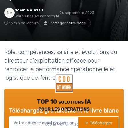
Noémie Auclair
26 septembre 2023
Spécialiste en conformité
13 min de lecture
Partager cette page
Rôle, compétences, salaire et évolutions du
directeur d’exploitation efficace pour
renforcer la performance opérationnelle et
logistique de l’entreprise.
TOP 10 solutions IA
pour les opérations
Téléchargez gratuitement le livre blanc
➔ Télécharger
COO at WORK ! — 2026