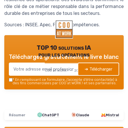
rôle clé de ce métier responsable dans la performance
durable des entreprises de tous les secteurs.
Sources : INSEE, Apec, France Compétences.
TOP 10 solutions IA
pour les opérations
Téléchargez gratuitement le livre blanc
➔ Télécharger
COO at WORK ! — 2026
*
En remplissant ce formulaire, j’accepte d’être contacté(e) à
des fins commerciales par COO at WORK ! et ses partenaires.
Résumer
ChatGPT
Claude
Mistral