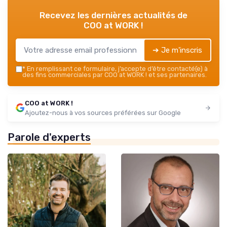
Recevez les dernières actualités de
COO at WORK !
➔ Je m'inscris
*
En remplissant ce formulaire, j’accepte d’être contacté(e) à
des fins commerciales par COO at WORK ! et ses partenaires.
COO at WORK !
Ajoutez-nous à vos sources préférées sur Google
Parole d'experts