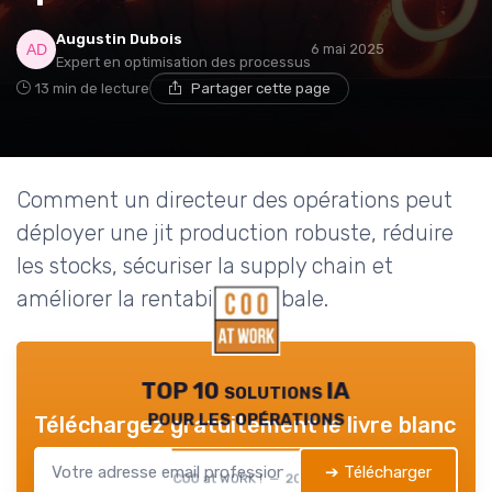
Augustin Dubois
6 mai 2025
Expert en optimisation des processus
13 min de lecture
Partager cette page
Comment un directeur des opérations peut
déployer une jit production robuste, réduire
les stocks, sécuriser la supply chain et
améliorer la rentabilité globale.
TOP 10 solutions IA
pour les opérations
Téléchargez gratuitement le livre blanc
➔ Télécharger
COO at WORK ! — 2026