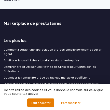
Marketplace de prestataires
Les plus lus
Comment rédiger une appréciation professionnelle pertinente pour un
agent
Améliorer la qualité des signataires dans l'entreprise
Comprendre et Utiliser une Matrice de Criticité pour Optimiser les
Opérations
Optimiser la rentabilité grâce au tableau marge et coefficient
L'importance des systèmes d'information de gestion en entreprise
Ce site utilise des cookies et vous donne le contrôle sur ceux que
vous souhaitez activer
Les derniers articles
Tout accepter
Personnaliser
Rentrée industrielle : les trois chantiers à arbitrer dès août pour ne pas
subir septembre