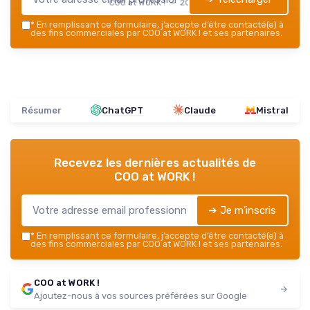
COO at WORK ! — 2026
*
En remplissant ce formulaire, j’accepte d’être contacté(e) à
des fins commerciales par COO at WORK ! et ses partenaires.
Résumer
ChatGPT
Claude
Mistral
Recevez les dernières actualités de
COO at WORK !
➔ Je m'inscris
*
En remplissant ce formulaire, j’accepte d’être contacté(e) à
des fins commerciales par COO at WORK ! et ses partenaires.
COO at WORK !
Ajoutez-nous à vos sources préférées sur Google