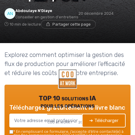
Abdoulaye N'Diaye
20 décembre 2024
Conseiller en gestion d'entretiens
10 min de lecture
Partager cette page
Explorez comment optimiser la gestion des
flux de production pour améliorer l'efficacité
et réduire les coûts dans votre entreprise.
TOP 10 solutions IA
pour les opérations
Téléchargez gratuitement le livre blanc
➔ Télécharger
COO at WORK ! — 2026
*
En remplissant ce formulaire, j’accepte d’être contacté(e) à