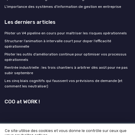
L'importance des systèmes d'information de gestion en entreprise
Les derniers articles
Piloter un V4 pipeline en cours pour maîtriser les risques opérationnels
Structurer l’animation à intervalle court pour doper l’efficacité
opérationnelle
Piloter les outils d’amélioration continue pour optimiser vos processus
opérationnels
Rentrée industrielle : les trois chantiers à arbitrer dès août pour ne pas
subir septembre
Les cinq biais cognitifs qui faussent vos prévisions de demande (et
comment les neutraliser)
COO at WORK !
Ce site utilise des cookies et vous donne le contrôle sur ceux que
Mentions légales
Politique de confidentialité
Grande