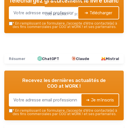
Téléchargez gratuitement le livre blanc
➔ Télécharger
COO at WORK ! — 2026
*
En remplissant ce formulaire, j’accepte d’être contacté(e) à
des fins commerciales par COO at WORK ! et ses partenaires.
Résumer
ChatGPT
Claude
Mistral
Recevez les dernières actualités de
COO at WORK !
➔ Je m'inscris
*
En remplissant ce formulaire, j’accepte d’être contacté(e) à
des fins commerciales par COO at WORK ! et ses partenaires.