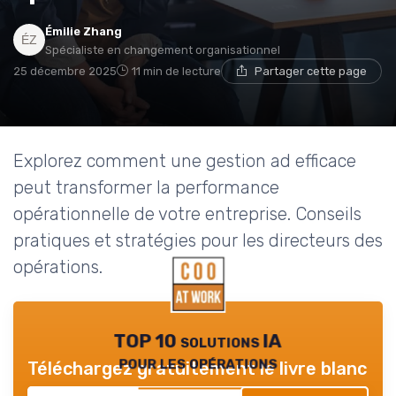
Émilie Zhang
Spécialiste en changement organisationnel
25 décembre 2025
11 min de lecture
Partager cette page
Explorez comment une gestion ad efficace
peut transformer la performance
opérationnelle de votre entreprise. Conseils
pratiques et stratégies pour les directeurs des
opérations.
TOP 10 solutions IA
pour les opérations
Téléchargez gratuitement le livre blanc