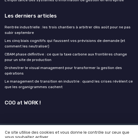
Les derniers articles
Rentrée industrielle : les trois chantiers à arbitrer dès août pour ne pas
subir septembre
Les cinq biais cognitifs qui faussent vos prévisions de demande (et
comment les neutraliser)
CBAM phase définitive : ce que la taxe carbone aux frontières change
pour un site de production
Orchestrer le visual management pour transformer la gestion des
opérations
Le management de transition en industrie : quand les crises révèlent ce
que les organigrammes cachent
COO at WORK !
Ce site utilise des cookies et vous donne le contrôle sur ceux que
Mentions légales
Politique de confidentialité
Grande
vous souhaitez activer