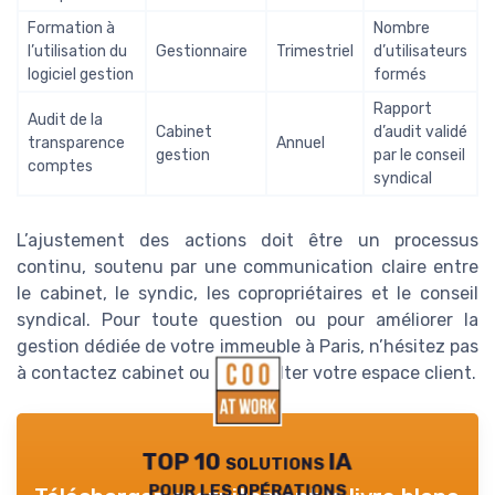
Formation à
Nombre
l’utilisation du
Gestionnaire
Trimestriel
d’utilisateurs
logiciel gestion
formés
Rapport
Audit de la
Cabinet
d’audit validé
transparence
Annuel
gestion
par le conseil
comptes
syndical
L’ajustement des actions doit être un processus
continu, soutenu par une communication claire entre
le cabinet, le syndic, les copropriétaires et le conseil
syndical. Pour toute question ou pour améliorer la
gestion dédiée de votre immeuble à Paris, n’hésitez pas
à contactez cabinet ou à consulter votre espace client.
TOP 10 solutions IA
pour les opérations