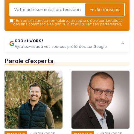
➔ Je m'inscris
*
En remplissant ce formulaire, j’accepte d’être contacté(e) à
des fins commerciales par COO at WORK ! et ses partenaires.
COO at WORK !
Ajoutez-nous à vos sources préférées sur Google
Parole d'experts
•
•
12/06/2025
12/06/2025
Interview
Interview