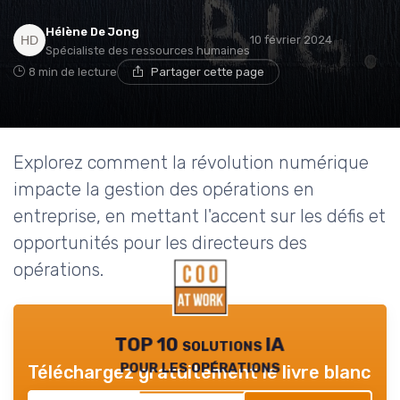
Hélène De Jong
10 février 2024
Spécialiste des ressources humaines
8 min de lecture
Partager cette page
Explorez comment la révolution numérique
impacte la gestion des opérations en
entreprise, en mettant l'accent sur les défis et
opportunités pour les directeurs des
opérations.
TOP 10 solutions IA
pour les opérations
Téléchargez gratuitement le livre blanc