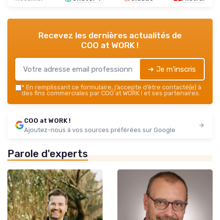
Recevez les dernières actualités de
COO at WORK !
➔ Je m'inscris
*
En remplissant ce formulaire, j’accepte d’être contacté(e) à
des fins commerciales par COO at WORK ! et ses partenaires.
COO at WORK !
Ajoutez-nous à vos sources préférées sur Google
Parole d'experts