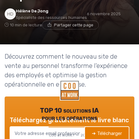
Hélène De Jong
6 novembre 2025
Spécialiste des ressources humaines
10 min de lecture
Partager cette page
Découvrez comment le nouveau site de
vente au personnel transforme l'expérience
des employés et optimise la gestion
opérationnelle en entreprise.
TOP 10 solutions IA
pour les opérations
Téléchargez gratuitement le livre blanc
➔ Télécharger
COO at WORK ! — 2026