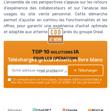
L’ensemble de ces perspectives s’appuie sur les retours
d’expérience des collaborateurs et sur l’analyse des
usages du site vente personnel. Cette démarche
permet d’ajuster en continu les fonctionnalités et les
offres, pour garantir une expérience d’achat optimale
et adaptée aux attentes des salariés du groupe Oreal.
TOP 10 solutions IA
pour les opérations
Téléchargez gratuitement le livre blanc
➔ Télécharger
COO at WORK ! — 2026
*
En remplissant ce formulaire, j’accepte d’être contacté(e) à
des fins commerciales par COO at WORK ! et ses partenaires.
Résumer
ChatGPT
Claude
Mistral