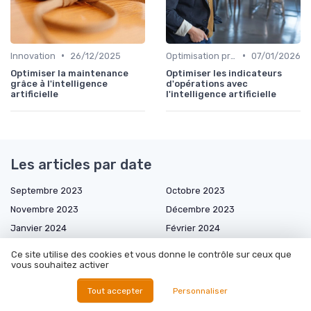
•
•
Innovation
26/12/2025
Optimisation processus
07/01/2026
Optimiser la maintenance
Optimiser les indicateurs
grâce à l'intelligence
d'opérations avec
artificielle
l'intelligence artificielle
Les articles par date
Septembre 2023
Octobre 2023
Novembre 2023
Décembre 2023
Janvier 2024
Février 2024
Mars 2024
Avril 2024
Ce site utilise des cookies et vous donne le contrôle sur ceux que
vous souhaitez activer
Mai 2024
Août 2024
Décembre 2024
Janvier 2025
Tout accepter
Personnaliser
Février 2025
Mars 2025