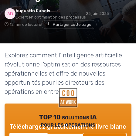
Augustin Dubois
25 juin 2025
Expert en optimisation des processus
12 min de lecture
Partager cette page
Explorez comment l’intelligence artificielle
révolutionne l’optimisation des ressources
opérationnelles et offre de nouvelles
opportunités pour les directeurs des
opérations en entreprise.
TOP 10 solutions IA
pour les opérations
Téléchargez gratuitement le livre blanc