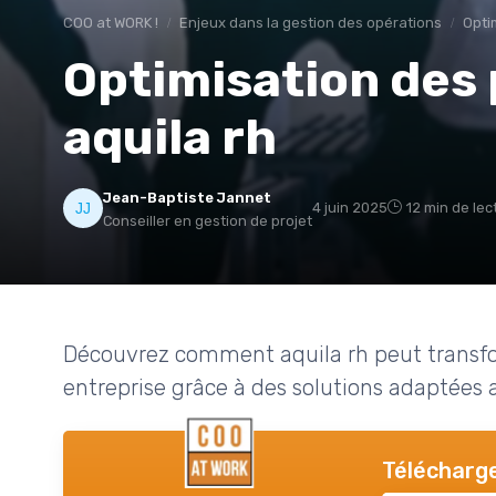
COO at WORK !
Enjeux dans la gestion des opérations
Opti
Optimisation des
aquila rh
Jean-Baptiste Jannet
4 juin 2025
12 min de lec
Conseiller en gestion de projet
Découvrez comment aquila rh peut transfor
entreprise grâce à des solutions adaptées 
Télécharge