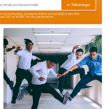
➔ Télécharger
 ce formulaire, j’accepte d’être contacté(e) à des fins
ar COO at WORK ! et ses partenaires.