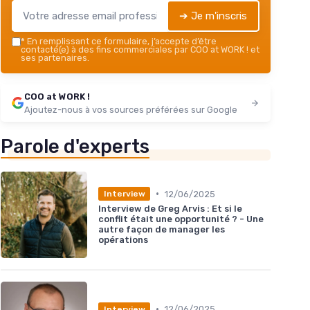
➔ Je m'inscris
*
En remplissant ce formulaire, j’accepte d’être
contacté(e) à des fins commerciales par COO at WORK ! et
ses partenaires.
COO at WORK !
Ajoutez-nous à vos sources préférées sur Google
Parole d'experts
•
12/06/2025
Interview
Interview de Greg Arvis : Et si le
conflit était une opportunité ? - Une
autre façon de manager les
opérations
•
12/06/2025
Interview