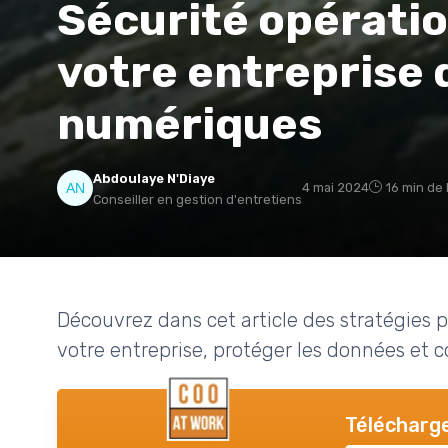
Sécurité opératio
votre entreprise 
numériques
Abdoulaye N'Diaye
4 mai 2024
16 min de 
Conseiller en gestion d'entretiens
Découvrez dans cet article des stratégies p
votre entreprise, protéger les données et 
Télécharge