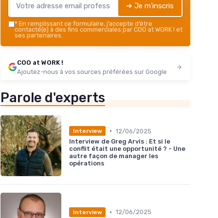
➔ Je m'inscris
*
En remplissant ce formulaire, j’accepte d’être
contacté(e) à des fins commerciales par COO at WORK ! et
ses partenaires.
COO at WORK !
Ajoutez-nous à vos sources préférées sur Google
Parole d'experts
•
12/06/2025
Interview
Interview de Greg Arvis : Et si le
conflit était une opportunité ? - Une
autre façon de manager les
opérations
•
12/06/2025
Interview