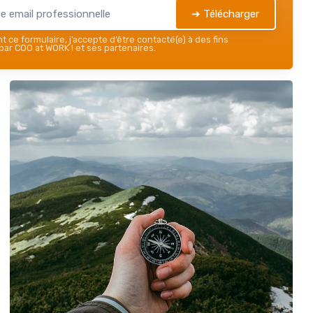
➔ Télécharger
 ce formulaire, j’accepte d’être contacté(e) à des fins
ar COO at WORK ! et ses partenaires.