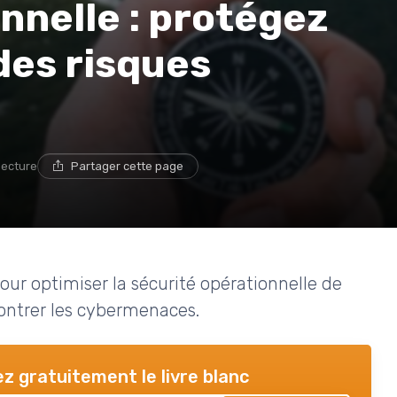
nnelle : protégez
des risques
lecture
Partager cette page
our optimiser la sécurité opérationnelle de
contrer les cybermenaces.
z gratuitement le livre blanc