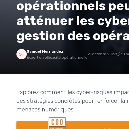
opérationnels peu
atténuer les cybe
gestion des opéra
Samuel Hernandez
21 octobre 2023
10 m
Expert en efficacité opérationnelle
Explorez comment les cyber-risques impact
des stratégies concrètes pour renforcer la 
menaces numériques.