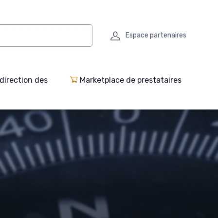
Espace partenaires
direction des
Marketplace de prestataires