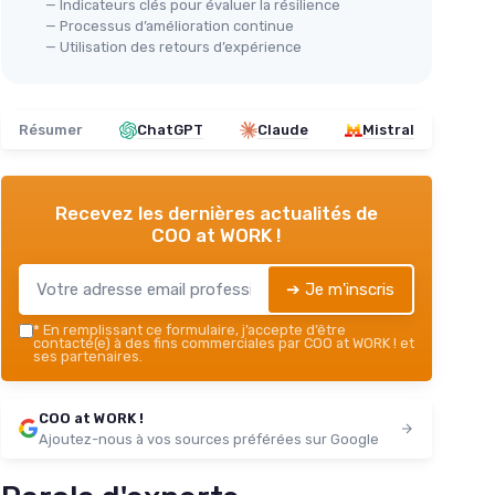
— Indicateurs clés pour évaluer la résilience
— Processus d’amélioration continue
— Utilisation des retours d’expérience
Résumer
ChatGPT
Claude
Mistral
Recevez les dernières actualités de
COO at WORK !
➔ Je m'inscris
*
En remplissant ce formulaire, j’accepte d’être
contacté(e) à des fins commerciales par COO at WORK ! et
ses partenaires.
COO at WORK !
Ajoutez-nous à vos sources préférées sur Google