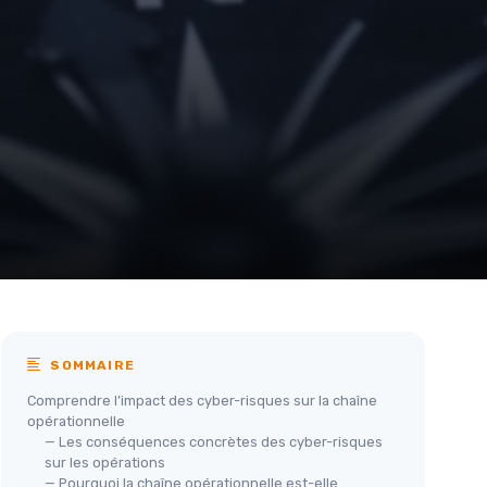
SOMMAIRE
Comprendre l’impact des cyber-risques sur la chaîne
opérationnelle
— Les conséquences concrètes des cyber-risques
sur les opérations
— Pourquoi la chaîne opérationnelle est-elle