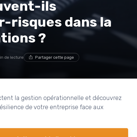
vent-ils
r-risques dans la
tions ?
in de lecture
Partager cette page
ent la gestion opérationnelle et découvrez
résilience de votre entreprise face aux