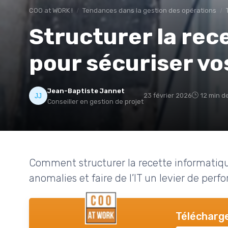
COO at WORK !
Tendances dans la gestion des opérations
Structurer la rec
pour sécuriser vo
Jean-Baptiste Jannet
23 février 2026
12 min d
Conseiller en gestion de projet
Comment structurer la recette informatique
anomalies et faire de l’IT un levier de per
Télécharge