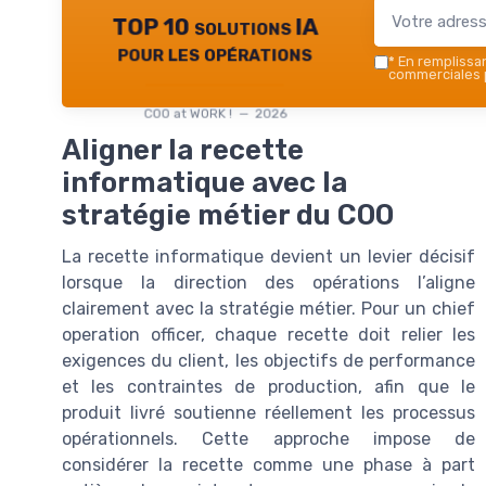
TOP 10 solutions IA
pour les opérations
*
En remplissant
commerciales p
COO at WORK ! — 2026
Aligner la recette
informatique avec la
stratégie métier du COO
La recette informatique devient un levier décisif
lorsque la direction des opérations l’aligne
clairement avec la stratégie métier. Pour un chief
operation officer, chaque recette doit relier les
exigences du client, les objectifs de performance
et les contraintes de production, afin que le
produit livré soutienne réellement les processus
opérationnels. Cette approche impose de
considérer la recette comme une phase à part