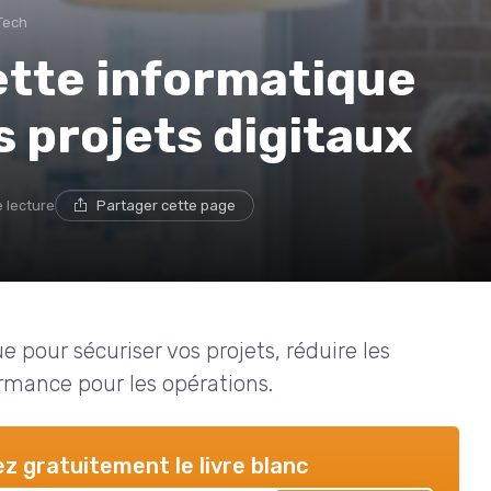
Tech
ette informatique
s projets digitaux
e lecture
Partager cette page
 pour sécuriser vos projets, réduire les
formance pour les opérations.
z gratuitement le livre blanc