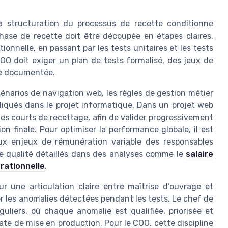
a structuration du processus de recette conditionne
phase de recette doit être découpée en étapes claires,
ionnelle, en passant par les tests unitaires et les tests
COO doit exiger un plan de tests formalisé, des jeux de
te documentée.
cénarios de navigation web, les règles de gestion métier
mpliqués dans le projet informatique. Dans un projet web
les courts de recettage, afin de valider progressivement
on finale. Pour optimiser la performance globale, il est
aux enjeux de rémunération variable des responsables
de qualité détaillés dans des analyses comme le
salaire
rationnelle
.
r une articulation claire entre maîtrise d’ouvrage et
 les anomalies détectées pendant les tests. Le chef de
uliers, où chaque anomalie est qualifiée, priorisée et
date de mise en production. Pour le COO, cette discipline