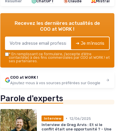
Résumer
ChatGPT
Claude
Mistral
Recevez les dernières actualités de
COO at WORK !
➔ Je m'inscris
*
En remplissant ce formulaire, j’accepte d’être
contacté(e) à des fins commerciales par COO at WORK ! et
ses partenaires.
COO at WORK !
Ajoutez-nous à vos sources préférées sur Google
Parole d'experts
•
12/06/2025
Interview
Interview de Greg Arvis : Et si le
conflit était une opportunité ? - Une